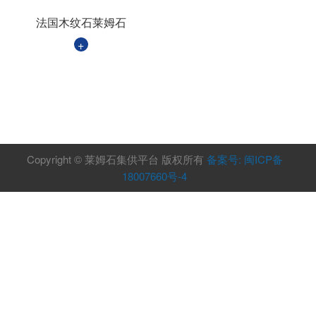
法国木纹石莱姆石
+
Copyright © 莱姆石集供平台 版权所有
备案号: 闽ICP备
18007660号-4